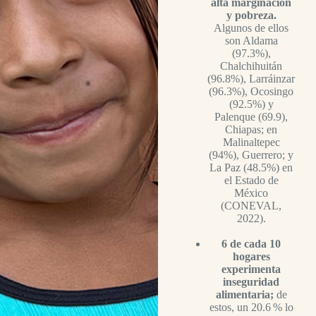
alta marginación
y pobreza.
Algunos de ellos
son Aldama
(97.3%),
Chalchihuitán
(96.8%), Larráinzar
(96.3%), Ocosingo
(92.5%) y
Palenque (69.9),
Chiapas; en
Malinaltepec
(94%), Guerrero; y
La Paz (48.5%) en
el Estado de
México
(CONEVAL,
2022).
6 de cada 10
hogares
experimenta
inseguridad
alimentaria;
de
estos, un 20.6 % lo