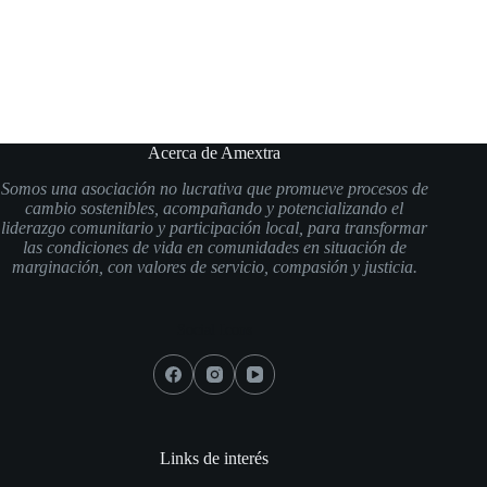
impactadas
del país
transformación
Acerca de Amextra
Somos una asociación no lucrativa que promueve procesos de
cambio sostenibles, acompañando y potencializando el
liderazgo comunitario y participación local, para transformar
las condiciones de vida en comunidades en situación de
marginación, con valores de servicio, compasión y justicia.
Social Icons
Links de interés