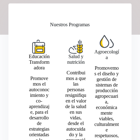
Nuestros Programas
Agroecologí
Educación
Salud y
a
Transform
nutrición
adora
Promovemo
Contribui
s el diseño y
Promove
mos a que
gestión de
mos el
las
sistemas de
autoconoc
personas
producción
imiento y
resignifiqu
agropecuari
co-
en el valor
a,
aprendizaj
de la salud
económica
e, para el
en sus
mente
desarrollo
vidas,
viables,
de
desde el
culturalment
estrategias
autocuida
e
orientadas
do y la
respetuosos,