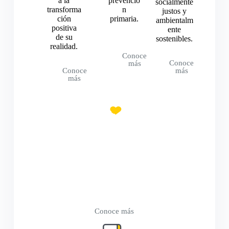
a la
prevenció
socialmente
transforma
n
justos y
ción
primaria.
ambientalm
positiva
ente
de su
sostenibles.
realidad.
Conoce
Conoce
más
Conoce
más
más
Economía Solidaria
Impulsamos sistemas económicos
alternativos que prioricen el bienestar de
las comunidades, con solidaridad y
justicia para los pueblos y para el medio
ambiente.
Conoce más