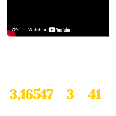
Resultados 2024
3,165
47
3
41
Beneficiados
Comunidades
Estados
Años de