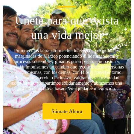
Únete para que exista
una vida mejor
Promovemos la transformación integral de comunidades
marginadas de México potenciando el liderazgo local y
procesos sostenibles, guiados por servicio, compasión y
justicia. Impulsamos un cambio que reconcilia a las personas
consigo mismas, con los demás, con Dios y con el entorno.
Practicamos servicio inclusivo, valoramos la creatividad
comunitaria, compartimos solidariamente y abrazamos una
justicia restaurativa basada en equidad e integración.
Súmate Ahora