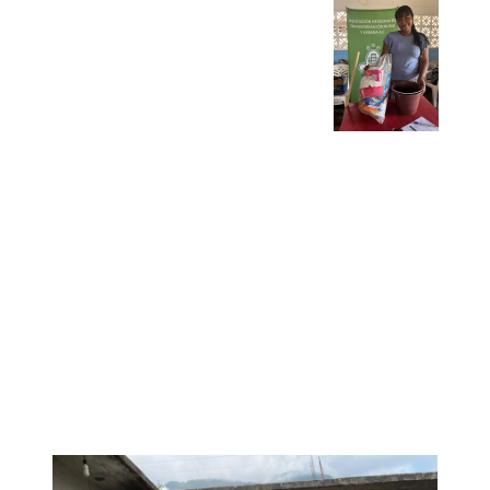
situaciones de crisis causadas por
desastres naturales o por
catástrofes humanitarias con:
Donación de despensa,
artículos de higiene, insumos
de limpieza, instalación de
ecotecnias, kits de
reactivación económica.
Acompañamiento para
gestión de riesgos y manejo
de estrés postraumático.
Reconstrucción de viviendas.
Apoyamos el desarrollo de las
comunidades con base en las
necesidades de la población.